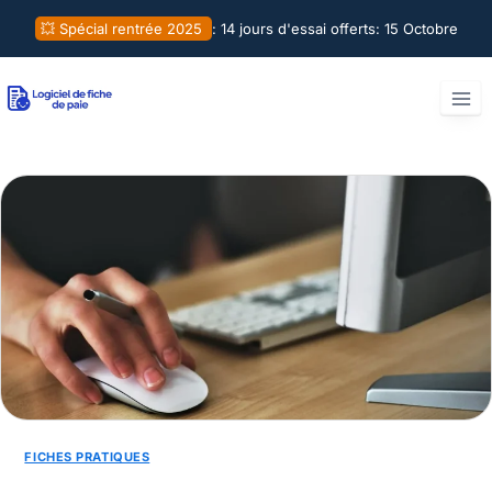
Aller
💥 Spécial rentrée 2025
: 14 jours d'essai offerts:
15 Octobre
au
contenu
FICHES PRATIQUES