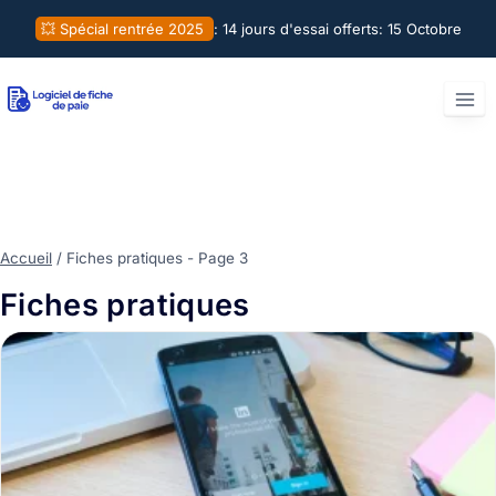
Aller
💥 Spécial rentrée 2025
: 14 jours d'essai offerts:
15 Octobre
au
contenu
Accueil
/
Fiches pratiques
- Page 3
Fiches pratiques