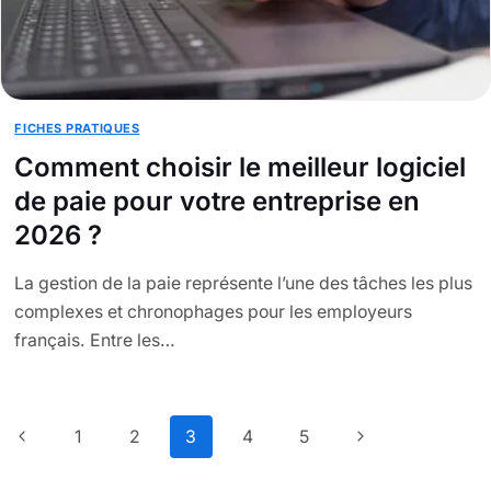
FICHES PRATIQUES
Comment choisir le meilleur logiciel
de paie pour votre entreprise en
2026 ?
La gestion de la paie représente l’une des tâches les plus
complexes et chronophages pour les employeurs
français. Entre les…
Navigation
Page
1
2
3
4
5
Page
de
précédente
suivante